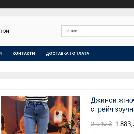
STON
И
КОНТАКТИ
ДОСТАВКА І ОПЛАТА
Джинси жіно
стрейч зручн
1 883,
2 140 ₴