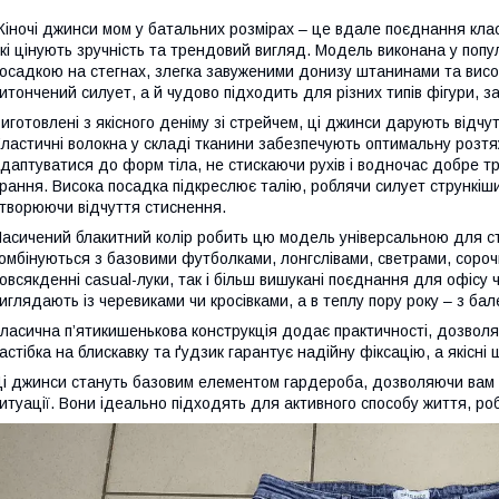
іночі джинси мом у батальних розмірах – це вдале поєднання клас
кі цінують зручність та трендовий вигляд. Модель виконана у попул
осадкою на стегнах, злегка завуженими донизу штанинами та вис
итончений силует, а й чудово підходить для різних типів фігури, з
иготовлені з якісного деніму зі стрейчем, ці джинси дарують відчут
ластичні волокна у складі тканини забезпечують оптимальну розтя
даптуватися до форм тіла, не стискаючи рухів і водночас добре т
рання. Висока посадка підкреслює талію, роблячи силует стрункіш
творюючи відчуття стиснення.
асичений блакитний колір робить цю модель універсальною для ст
омбінуються з базовими футболками, лонгслівами, светрами, соро
овсякденні casual-луки, так і більш вишукані поєднання для офісу 
иглядають із черевиками чи кросівками, а в теплу пору року – з ба
ласична п’ятикишенькова конструкція додає практичності, дозволя
астібка на блискавку та ґудзик гарантує надійну фіксацію, а якісні
і джинси стануть базовим елементом гардероба, дозволяючи вам 
итуації. Вони ідеально підходять для активного способу життя, роб