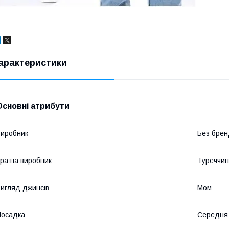
арактеристики
Основні атрибути
иробник
Без брен
раїна виробник
Туреччи
игляд джинсів
Мом
Посадка
Середня