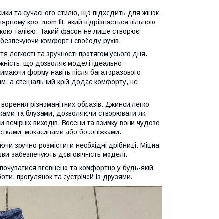
ики та сучасного стилю, що підходить для жінок,
ярному крої mom fit, який відрізняється вільною
окою талією. Такий фасон не лише створює
абезпечуючи комфорт і свободу рухів.
тя легкості та зручності протягом усього дня.
жність, що дозволяє моделі ідеально
римаючи форму навіть після багаторазового
им, а спеціальний крій додає комфорту, не
ворення різноманітних образів. Джинси легко
чками та блузами, дозволяючи створювати як
чи вечірніх виходів. Восени та взимку вони чудово
летками, мокасинами або босоніжками.
ючи зручно розмістити необхідні дрібниці. Міцна
 шви забезпечують довговічність моделі.
почуватися впевнено та комфортно у будь-якій
оти, прогулянок та зустрічей із друзями.