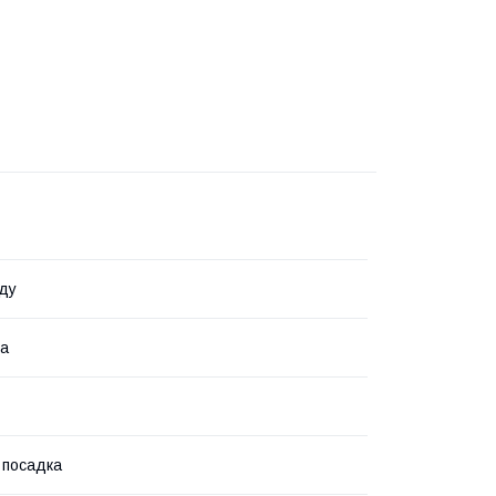
ду
на
 посадка