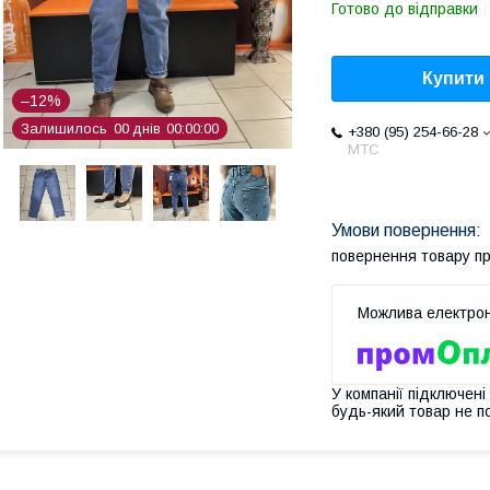
Готово до відправки
Купити
–12%
Залишилось
0
0
днів
0
0
0
0
0
0
+380 (95) 254-66-28
МТС
повернення товару п
У компанії підключені
будь-який товар не п