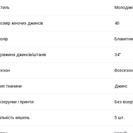
тиль
Молодіж
озмір жіночих джинсів
40
олір
Блакитн
овжина джинсів/штанів
34"
Сезон
Всесезо
ип тканини
Джинс
ізерунки і принти
Без візер
ількість кишень
5 шт.