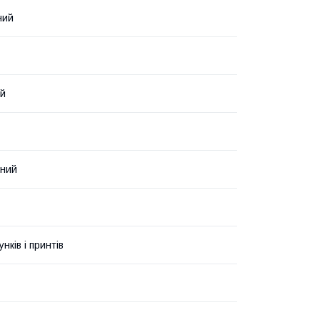
ний
ий
нний
унків і принтів