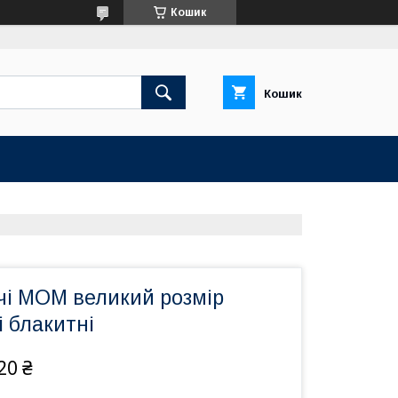
Кошик
Кошик
чі МОМ великий розмір
і блакитні
20 ₴