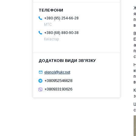
Ж
я
+380 (95) 254-66-28
п
МТС
в
+380 (68) 880-90-38
В
Е
Київстар
а
п
с
Н
к
elenol@ukr.net
п
+380952546628
в
+380933193626
К
з
Ц
с