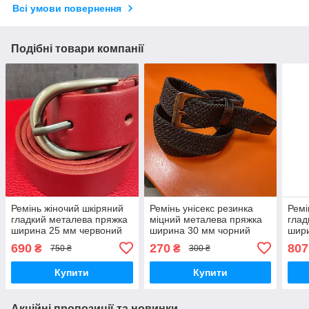
Всі умови повернення
Подібні товари компанії
Ремінь жіночий шкіряний
Ремінь унісекс резинка
Ремі
гладкий металева пряжка
міцний металева пряжка
глад
ширина 25 мм червоний
ширина 30 мм чорний
шир
690
270
807
₴
₴
750 ₴
300 ₴
Купити
Купити
Акційні пропозиції та новинки