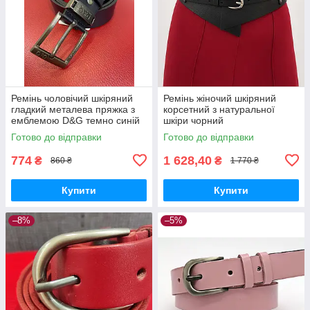
Ремінь чоловічий шкіряний
Ремінь жіночий шкіряний
гладкий металева пряжка з
корсетний з натуральної
емблемою D&G темно синій
шкіри чорний
Готово до відправки
Готово до відправки
774
1 628,40
₴
₴
860 ₴
1 770 ₴
Купити
Купити
–8%
–5%