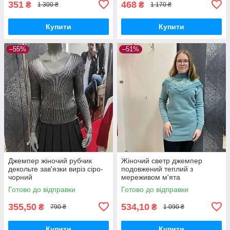
351
468
₴
₴
1 300 ₴
1 170 ₴
Купити
Купити
–55%
–51%
Джемпер жіночий рубчик
Жіночий светр джемпер
декольте зав'язки виріз сіро-
подовжений теплий з
чорний
мереживом м'ята
Готово до відправки
Готово до відправки
355,50
534,10
₴
₴
790 ₴
1 090 ₴
Купити
Купити