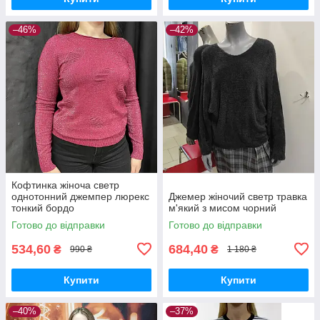
–46%
–42%
Кофтинка жіноча светр
однотонний джемпер люрекс
Джемер жіночий светр травка
тонкий бордо
м'який з мисом чорний
Готово до відправки
Готово до відправки
534,60
684,40
₴
₴
990 ₴
1 180 ₴
Купити
Купити
–40%
–37%