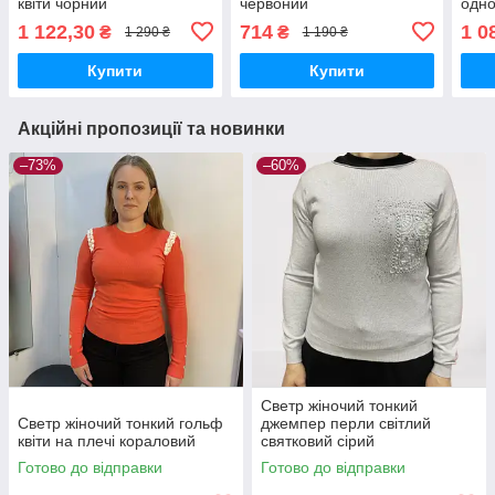
квіти чорний
червоний
одно
зел
1 122,30
714
1 0
₴
₴
1 290 ₴
1 190 ₴
Купити
Купити
Акційні пропозиції та новинки
–73%
–60%
Светр жіночий тонкий
Светр жіночий тонкий гольф
джемпер перли світлий
квіти на плечі кораловий
святковий сірий
Готово до відправки
Готово до відправки