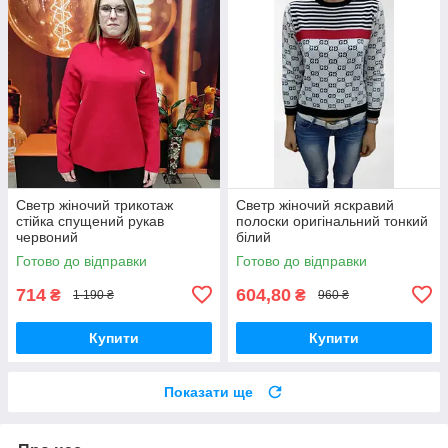
Светр жіночий трикотаж
Светр жіночий яскравий
стійка спущений рукав
полоски оригінальний тонкий
червоний
білий
Готово до відправки
Готово до відправки
714
604,80
₴
₴
1 190 ₴
960 ₴
Купити
Купити
Показати ще