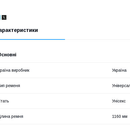
арактеристики
Основні
раїна виробник
Україна
ип ременя
Універса
тать
Унісекс
лина ремня
1160 мм