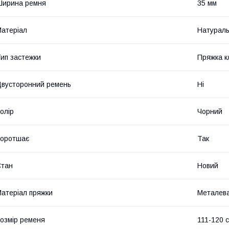
Ширина ремня
35 мм
атеріал
Натураль
ип застежки
Пряжка к
вусторонний ремень
Ні
олір
Чорний
Коротшає
Так
Стан
Новий
атеріал пряжки
Металев
озмір ременя
111-120 