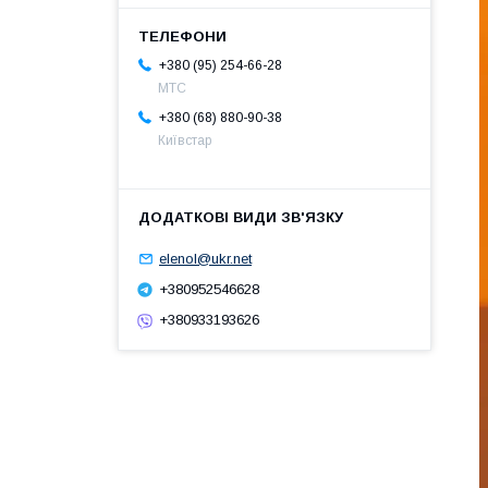
+380 (95) 254-66-28
МТС
+380 (68) 880-90-38
Київстар
elenol@ukr.net
+380952546628
+380933193626