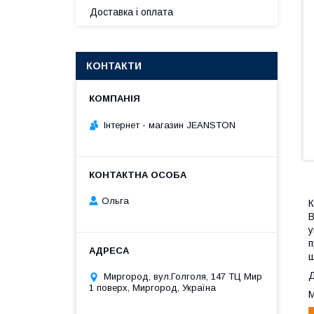
Доставка і оплата
КОНТАКТИ
Інтернет - магазин JEANSTON
Ольга
К
В
у
п
ш
Д
Миргород, вул.Голголя, 147 ТЦ Мир
1 поверх, Миргород, Україна
М