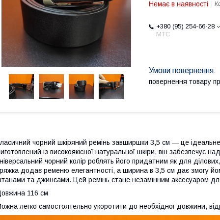
Немає в наявності
К
+380 (95) 254-66-28
МТС
повернення товару п
ласичний чорний шкіряний ремінь завширшки 3,5 см — це ідеальн
иготовлений із високоякісної натуральної шкіри, він забезпечує наді
ніверсальний чорний колір роблять його придатним як для ділових,
ряжка додає ременю елегантності, а ширина в 3,5 см дає змогу йо
танами та джинсами. Цей ремінь стане незамінним аксесуаром для т
овжина 116 см
ожна легко самостоятельно укоротити до необхідної довжини, відр