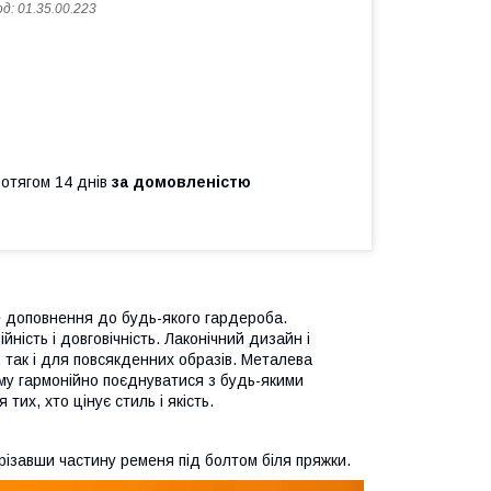
од:
01.35.00.223
ротягом 14 днів
за домовленістю
е доповнення до будь-якого гардероба.
йність і довговічність. Лаконічний дизайн і
 так і для повсякденних образів. Металева
му гармонійно поєднуватися з будь-якими
их, хто цінує стиль і якість.
ізавши частину ременя під болтом біля пряжки.