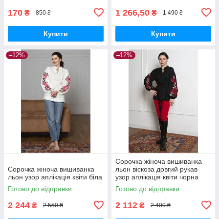
170
1 266,50
₴
₴
850 ₴
1 490 ₴
Купити
Купити
–12%
–12%
Сорочка жіноча вишиванка
Сорочка жіноча вишиванка
льон віскоза довгий рукав
льон узор аплікація квіти біла
узор аплікація квіти чорна
Готово до відправки
Готово до відправки
2 244
2 112
₴
₴
2 550 ₴
2 400 ₴