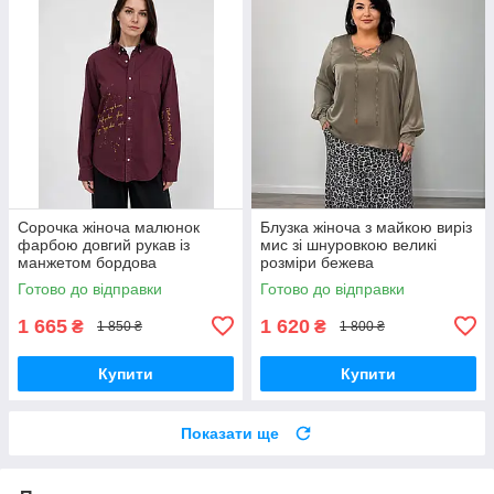
Сорочка жіноча малюнок
Блузка жіноча з майкою виріз
фарбою довгий рукав із
мис зі шнуровкою великі
манжетом бордова
розміри бежева
Готово до відправки
Готово до відправки
1 665
1 620
₴
₴
1 850 ₴
1 800 ₴
Купити
Купити
Показати ще