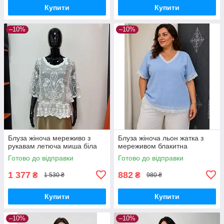
Купити
Купити
–10%
–10%
Блуза жіноча мереживо з
Блуза жіноча льон жатка з
рукавам летюча миша біла
мереживом блакитна
Готово до відправки
Готово до відправки
1 377
882
₴
₴
1 530 ₴
980 ₴
Купити
Купити
–10%
–10%