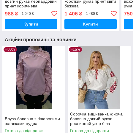
довгий рукав леопардовий
короткий рукав принт квіти
віск
принт коричнева
бежева
рука
988
1 406
750
₴
₴
1 040 ₴
1 480 ₴
Купити
Купити
Акційні пропозиції та новинки
–80%
–15%
Сорочка вишиванка жіноча
Блуза бавовна з гіпюровими
бавовна довгий рукав
вставками пудра
рослинний узор біла
Готово до відправки
Готово до відправки