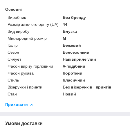
Основні
Виробник
Без бренду
Розмір жіночого одягу (UA)
44
Вид виробу
Блузка
Міжнародний розмір
M
Колір
Бежевий
Сезон
Всесезонний
Силует
Напівприлеглий
Фасон вирізу горловини
V-подібний
Фасон рукава
Короткий
Стиль
Класичний
Візерунки і принти
Без візерунків і принтів
Стан
Новий
Приховати
Умови доставки