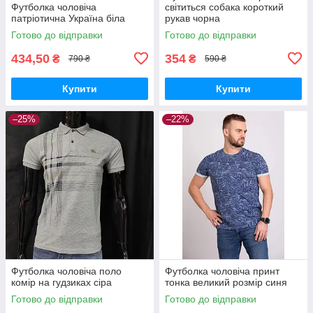
Футболка чоловіча
світиться собака короткий
патріотична Україна біла
рукав чорна
Готово до відправки
Готово до відправки
434,50
354
₴
₴
790 ₴
590 ₴
Купити
Купити
–25%
–22%
Футболка чоловіча поло
Футболка чоловіча принт
комір на гудзиках сіра
тонка великий розмір синя
Готово до відправки
Готово до відправки