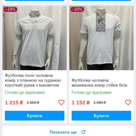
–10%
–10%
Футболка поло чоловіча
комір з планкою на гудзиках
Футболка чоловіча
короткий рукав з манжетом
вишиванка комір стійка біла
молочна
Готово до відправки
Готово до відправки
1 215
1 152
₴
₴
1 350 ₴
1 280 ₴
Купити
Купити
Показати ще