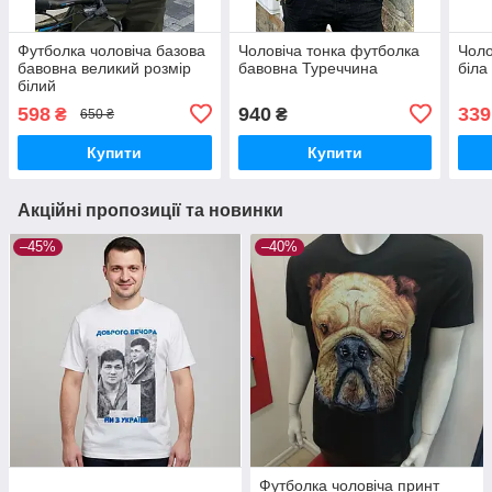
Футболка чоловіча базова
Чоловіча тонка футболка
Чоло
бавовна великий розмір
бавовна Туреччина
біла
білий
598
940
339
₴
₴
650 ₴
Купити
Купити
Акційні пропозиції та новинки
–45%
–40%
Футболка чоловіча принт