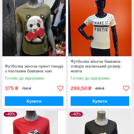
Футболка жіноча бавовна
Футболка жіноча принт панда
отвори маленький розмір
з паєтками бавовна хакі
жовта
Готово до відправки
Готово до відправки
375
269,50
₴
₴
750 ₴
490 ₴
Купити
Купити
–40%
–40%