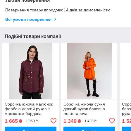
Умови повернення
Повернення товару впродовж 14 днів за домовленістю
Всі умови повернення
Подібні товари компанії
Сорочка жіноча малюнок
Сорочка жіноча сукня
Соро
фарбою довгий рукав із
довгий рукав бавовна
баво
манжетом бордова
жовтогаряча
рука
1 665
1 349
1 5
₴
₴
1 850 ₴
1 420 ₴