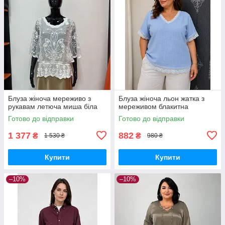
Блуза жіноча мереживо з
Блуза жіноча льон жатка з
рукавам летюча миша біла
мереживом блакитна
Готово до відправки
Готово до відправки
1 377
882
₴
₴
1 530 ₴
980 ₴
Купити
Купити
–10%
–10%