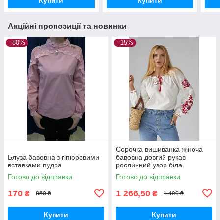
Купити
Купити
Акційні пропозиції та новинки
–80%
–15%
Сорочка вишиванка жіноча
Блуза бавовна з гіпюровими
бавовна довгий рукав
вставками пудра
рослинний узор біла
Готово до відправки
Готово до відправки
170
1 266,50
₴
₴
850 ₴
1 490 ₴
Купити
Купити