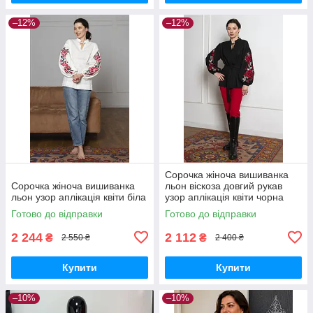
–12%
–12%
Сорочка жіноча вишиванка
Сорочка жіноча вишиванка
льон віскоза довгий рукав
льон узор аплікація квіти біла
узор аплікація квіти чорна
Готово до відправки
Готово до відправки
2 244
2 112
₴
₴
2 550 ₴
2 400 ₴
Купити
Купити
–10%
–10%