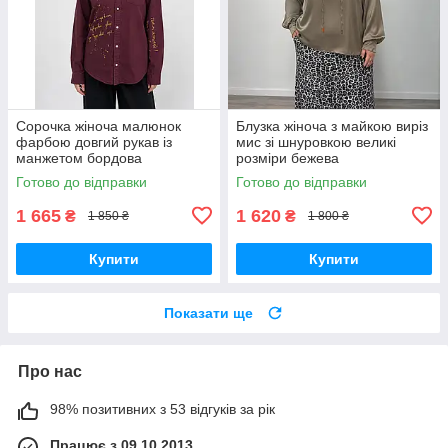
Сорочка жіноча малюнок
Блузка жіноча з майкою виріз
фарбою довгий рукав із
мис зі шнуровкою великі
манжетом бордова
розміри бежева
Готово до відправки
Готово до відправки
1 665
1 620
₴
₴
1 850 ₴
1 800 ₴
Купити
Купити
Показати ще
Про нас
98% позитивних з 53 відгуків за рік
Працює з 09.10.2013