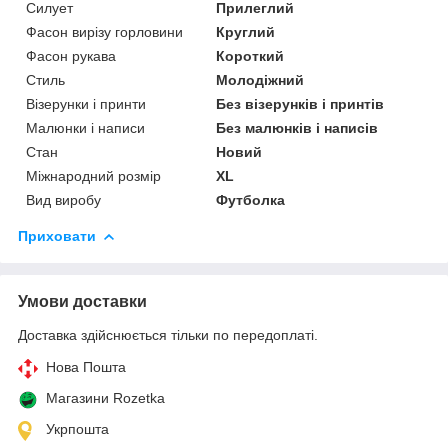
Силует
Прилеглий
Фасон вирізу горловини
Круглий
Фасон рукава
Короткий
Стиль
Молодіжний
Візерунки і принти
Без візерунків і принтів
Малюнки і написи
Без малюнків і написів
Стан
Новий
Міжнародний розмір
XL
Вид виробу
Футболка
Приховати
Умови доставки
Доставка здійснюється тільки по передоплаті.
Нова Пошта
Магазини Rozetka
Укрпошта