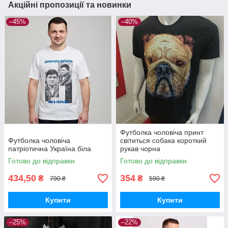
Акційні пропозиції та новинки
–45%
–40%
Футболка чоловіча принт
Футболка чоловіча
світиться собака короткий
патріотична Україна біла
рукав чорна
Готово до відправки
Готово до відправки
434,50
354
₴
₴
790 ₴
590 ₴
Купити
Купити
–25%
–22%