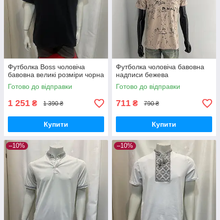
Футболка Boss чоловіча
Футболка чоловіча бавовна
бавовна великі розміри чорна
надписи бежева
Готово до відправки
Готово до відправки
1 251
711
₴
₴
1 390 ₴
790 ₴
Купити
Купити
–10%
–10%