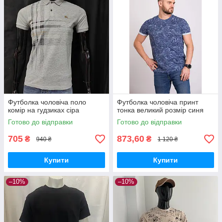
Футболка чоловіча поло
Футболка чоловіча принт
комір на гудзиках сіра
тонка великий розмір синя
Готово до відправки
Готово до відправки
705
873,60
₴
₴
940 ₴
1 120 ₴
Купити
Купити
–10%
–10%