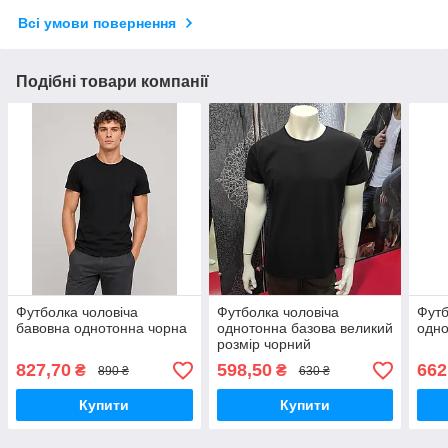
Всі умови повернення
Подібні товари компанії
Футболка чоловіча
Футболка чоловіча
Футб
бавовна однотонна чорна
однотонна базова великий
одно
розмір чорний
827,70
598,50
662
₴
₴
890 ₴
630 ₴
Купити
Купити