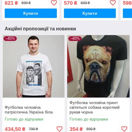
621
570
598
₴
₴
690 ₴
600 ₴
Купити
Купити
Акційні пропозиції та новинки
–45%
–40%
Футболка чоловіча принт
Футболка чоловіча
світиться собака короткий
патріотична Україна біла
рукав чорна
Готово до відправки
Готово до відправки
434,50
354
₴
₴
790 ₴
590 ₴