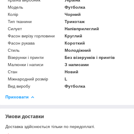
Модель
Футболка
Колір
Чорний
Тип тканини
Трикотаж
Силует
Напівприлеглий
Фасон вирізу горловини
Круглий
Фасон рукава
Короткий
Стиль
Молодіжний
Візерунки і принти
Без візерунків і принтів
Малюнки і написи
З написами
Стан
Новий
Міжнародний розмір
L
Вид виробу
Футболка
Приховати
Умови доставки
Доставка здійснюється тільки по передоплаті.