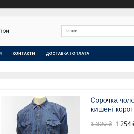
STON
И
КОНТАКТИ
ДОСТАВКА І ОПЛАТА
Сорочка чол
кишені корот
1 254 
1 320 ₴