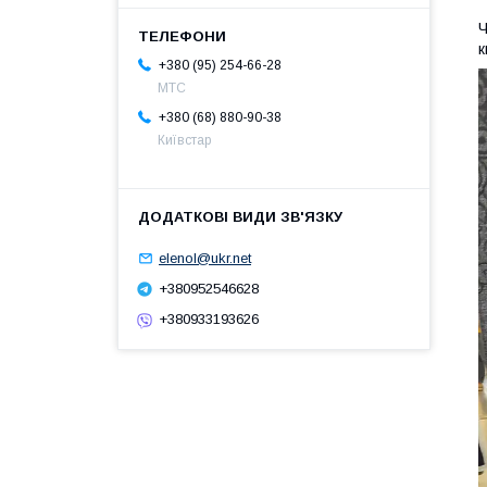
Ч
к
+380 (95) 254-66-28
МТС
+380 (68) 880-90-38
Київстар
elenol@ukr.net
+380952546628
+380933193626