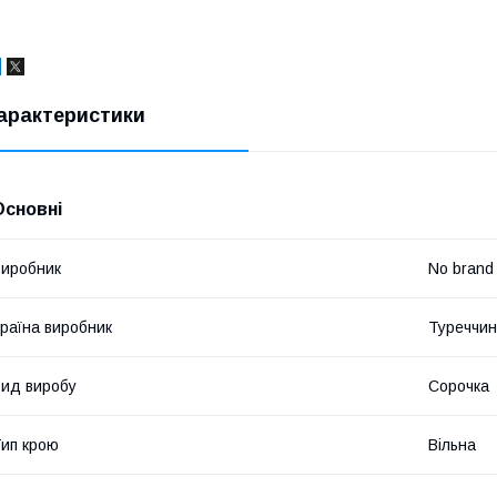
арактеристики
Основні
иробник
No brand
раїна виробник
Туреччи
ид виробу
Сорочка
ип крою
Вільна