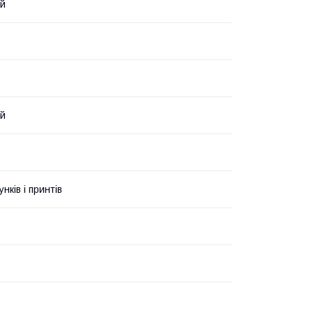
ий
ий
унків і принтів