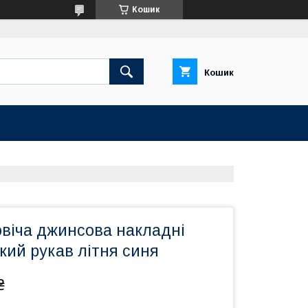
Кошик
Кошик
овіча джинсова накладні
кий рукав літня синя
₴