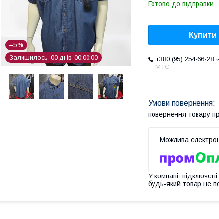
Готово до відправки
Купити
–5%
Залишилось
0
0
днів
0
0
0
0
0
0
+380 (95) 254-66-28
МТС
повернення товару п
У компанії підключені
будь-який товар не п