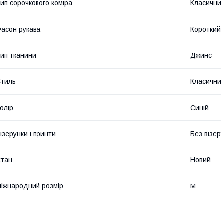
ип сорочкового коміра
Класичн
асон рукава
Короткий
ип тканини
Джинс
тиль
Класичн
олір
Синій
ізерунки і принти
Без візер
Стан
Новий
іжнародний розмір
M