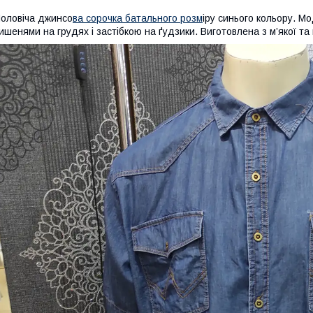
оловіча джинсо
ва сорочка батального розм
іру синього кольору. М
ишенями на грудях і застібкою на ґудзики. Виготовлена з м’якої та