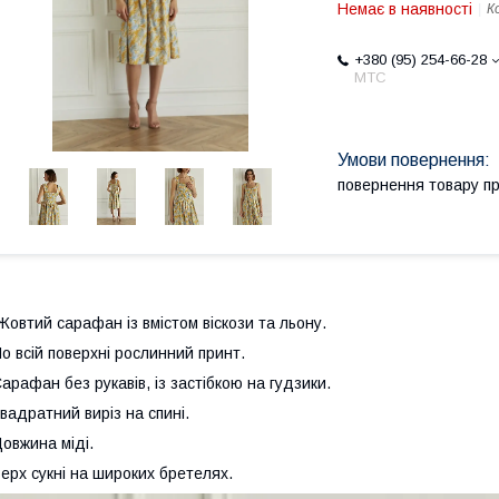
Немає в наявності
К
+380 (95) 254-66-28
МТС
повернення товару п
овтий сарафан із вмістом віскози та льону.
о всій поверхні рослинний принт.
арафан без рукавів, із застібкою на гудзики.
вадратний виріз на спині.
овжина міді.
ерх сукні на широких бретелях.