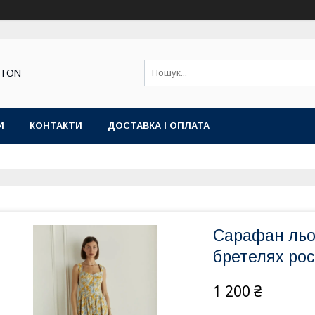
STON
И
КОНТАКТИ
ДОСТАВКА І ОПЛАТА
Сарафан льо
бретелях ро
1 200 ₴