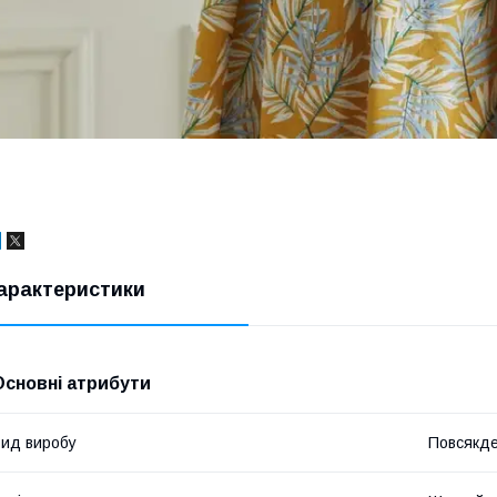
арактеристики
Основні атрибути
ид виробу
Повсякде