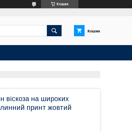
Кошик
Кошик
н віскоза на широких
слинний принт жовтий