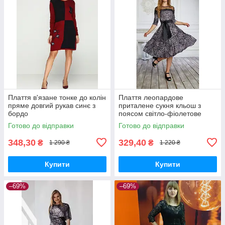
Плаття в'язане тонке до колін
Плаття леопардове
пряме довгий рукав синє з
приталене сукня кльош з
бордо
поясом світло-фіолетове
Готово до відправки
Готово до відправки
348,30
329,40
₴
₴
1 290 ₴
1 220 ₴
Купити
Купити
–69%
–69%