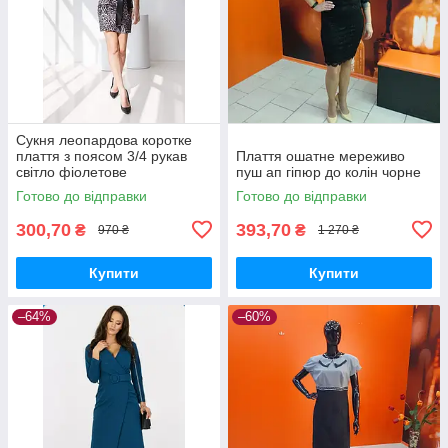
Сукня леопардова коротке
плаття з поясом 3/4 рукав
Плаття ошатне мереживо
світло фіолетове
пуш ап гіпюр до колін чорне
Готово до відправки
Готово до відправки
300,70
393,70
₴
₴
970 ₴
1 270 ₴
Купити
Купити
–64%
–60%