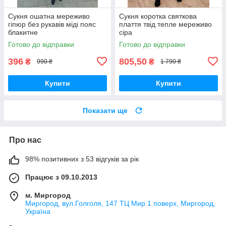
Сукня ошатна мереживо
Сукня коротка святкова
гіпюр без рукавів міді пояс
плаття твід тепле мереживо
блакитне
сіра
Готово до відправки
Готово до відправки
396
805,50
₴
₴
990 ₴
1 790 ₴
Купити
Купити
Показати ще
Про нас
98% позитивних з 53 відгуків за рік
Працює з 09.10.2013
м. Миргород
Миргород, вул.Голголя, 147 ТЦ Мир 1 поверх, Миргород,
Україна