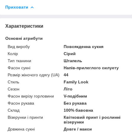
Приховати
Характеристики
Основні атрибути
Вид виробу
Повсякденна сукня
Колір
Сірий
Тип тканини
Штапель
Фасон сукні
Напів-прилеглого силуету
Розмір жіночого одягу (UA)
44
Стиль
Family Look
Сезон
Літо
Фасон вирізу горловини
V-подібним
Фасон рукава
Без рукава
Склад
100% бавовна
Візерунки і принти
Квітковий принт і рослинні
візерунки
Довжина сукні
Довге / макси