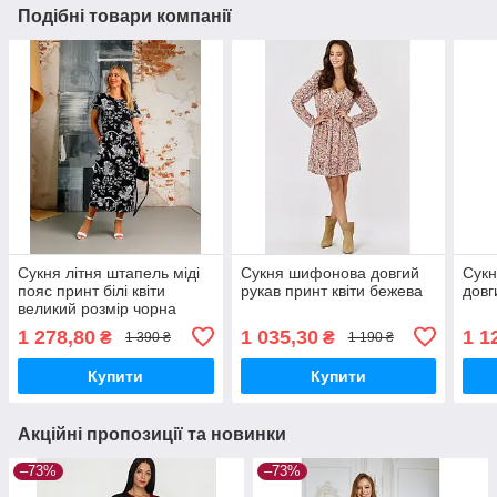
Подібні товари компанії
Сукня літня штапель міді
Сукня шифонова довгий
Сукн
пояс принт білі квіти
рукав принт квіти бежева
довг
великий розмір чорна
1 278,80
1 035,30
1 1
₴
₴
1 390 ₴
1 190 ₴
Купити
Купити
Акційні пропозиції та новинки
–73%
–73%