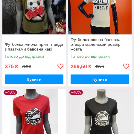
Футболка жіноча бавовна
Футболка жіноча принт панда
отвори маленький розмір
з паєтками бавовна хакі
жовта
Готово до відправки
Готово до відправки
375
269,50
₴
₴
750 ₴
490 ₴
Купити
Купити
–40%
–40%