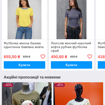
Футболка жіноча базова
Лонгслів жіночий короткий
Футб
однотонна бавовна жовта
кофта рубчик футболка
баво
сірий
655,50
450,80
418
₴
₴
690 ₴
490 ₴
Купити
Купити
Акційні пропозиції та новинки
–50%
–45%