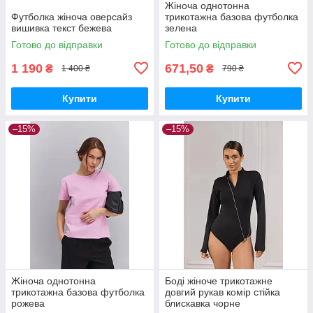
Жіноча однотонна
Футболка жіноча оверсайз
трикотажна базова футболка
вишивка текст бежева
зелена
Готово до відправки
Готово до відправки
1 190
671,50
₴
₴
1 400 ₴
790 ₴
Купити
Купити
–15%
–15%
Жіноча однотонна
Боді жіноче трикотажне
трикотажна базова футболка
довгий рукав комір стійка
рожева
блискавка чорне