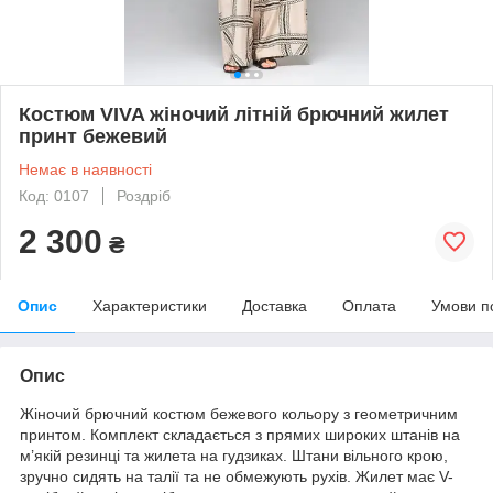
Костюм VIVA жіночий літній брючний жилет
принт бежевий
Немає в наявності
Код: 0107
Роздріб
2 300
₴
Опис
Характеристики
Доставка
Оплата
Умови п
Опис
Жіночий брючний костюм бежевого кольору з геометричним
принтом. Комплект складається з прямих широких штанів на
м’якій резинці та жилета на гудзиках. Штани вільного крою,
зручно сидять на талії та не обмежують рухів. Жилет має V-