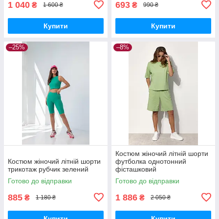
1 040
693
₴
₴
1 600 ₴
990 ₴
Купити
Купити
–25%
–8%
Костюм жіночий літній шорти
Костюм жіночий літній шорти
футболка однотонний
трикотаж рубчик зелений
фісташковий
Готово до відправки
Готово до відправки
885
1 886
₴
₴
1 180 ₴
2 050 ₴
Купити
Купити