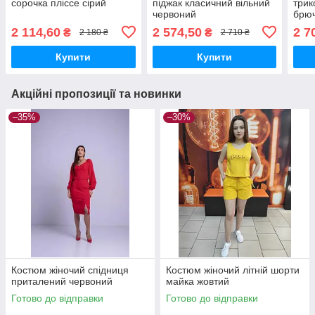
сорочка пліссе сірий
піджак класичний вільний
трик
червоний
брю
2 114,60
2 574,50
2 7
₴
₴
2 180 ₴
2 710 ₴
Купити
Купити
Акційні пропозиції та новинки
–35%
–30%
Костюм жіночий спідниця
Костюм жіночий літній шорти
приталений червоний
майка жовтий
Готово до відправки
Готово до відправки