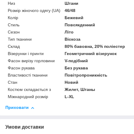
Низ
Штани
Розмір жіночого одягу (UA)
46/48
Колір
Бежевий
Стиль
Повсякденний
Сезон
Літо
Тип тканини
Віскоза
Склад
80% бавовна, 20% поліестер
Візерунки і принти
Геометричний візерунок
Фасон вирізу горловини
V-подібний
Фасон рукава
Без рукава
Властивості тканини
Повітропроникність
Стан
Новий
Костюм складається з
Жилет, Штаны
Міжнародний розмір
L-XL
Приховати
Умови доставки