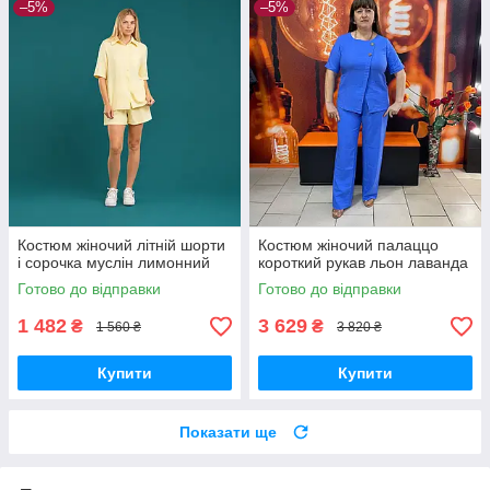
–5%
–5%
Костюм жіночий літній шорти
Костюм жіночий палаццо
і сорочка муслін лимонний
короткий рукав льон лаванда
Готово до відправки
Готово до відправки
1 482
3 629
₴
₴
1 560 ₴
3 820 ₴
Купити
Купити
Показати ще