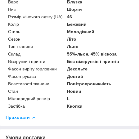
Верх
Блузка
Низ
Шорти
Розмір жіночого одягу (UA)
46
Колір
Бежевий
Стиль
Молодіжний
Сезон
Літо
Тип тканини
Льон
Склад
55%-льон, 45% віскоза
Візерунки і принти
Без візерунків і принтів
Фасон вирізу горловини
Декольте
Фасон рукава
Довгий
Властивості тканини
Повітропроникність
Стан
Новий
Міжнародний розмір
L
Застібка
Кнопки
Приховати
Умови доставки