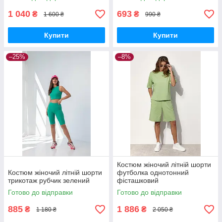
1 040
693
₴
₴
1 600 ₴
990 ₴
Купити
Купити
–25%
–8%
Костюм жіночий літній шорти
Костюм жіночий літній шорти
футболка однотонний
трикотаж рубчик зелений
фісташковий
Готово до відправки
Готово до відправки
885
1 886
₴
₴
1 180 ₴
2 050 ₴