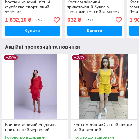
Костюм жіночий літній
Костюм жіночий
Кост
футболка спортивний
трикотажний буклє з
замш
зелений
шортами теплий комплект
беж
сірий
1 832,10
632
1 9
₴
₴
1 970 ₴
1 580 ₴
Купити
Купити
Акційні пропозиції та новинки
–35%
–30%
Костюм жіночий спідниця
Костюм жіночий літній шорти
приталений червоний
майка жовтий
Готово до відправки
Готово до відправки