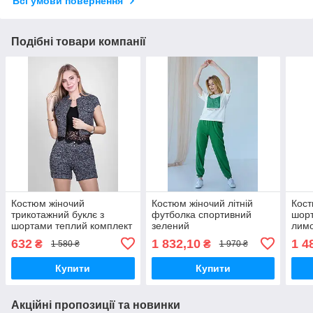
Всі умови повернення
Подібні товари компанії
Костюм жіночий
Костюм жіночий літній
Кост
трикотажний буклє з
футболка спортивний
шорт
шортами теплий комплект
зелений
лим
сірий
632
1 832,10
1 4
₴
₴
1 580 ₴
1 970 ₴
Купити
Купити
Акційні пропозиції та новинки