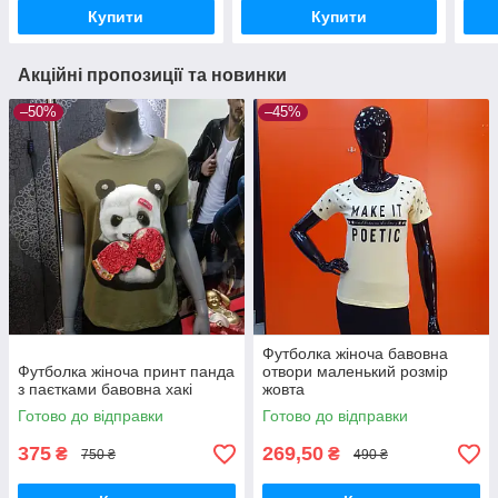
Купити
Купити
Акційні пропозиції та новинки
–50%
–45%
Футболка жіноча бавовна
Футболка жіноча принт панда
отвори маленький розмір
з паєтками бавовна хакі
жовта
Готово до відправки
Готово до відправки
375
269,50
₴
₴
750 ₴
490 ₴