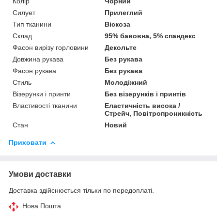
Колір
Чорний
Силует
Прилеглий
Тип тканини
Віскоза
Склад
95% бавовна, 5% спандекс
Фасон вирізу горловини
Декольте
Довжина рукава
Без рукава
Фасон рукава
Без рукава
Стиль
Молодіжний
Візерунки і принти
Без візерунків і принтів
Властивості тканини
Еластичність висока /
Стрейч, Повітропроникність
Стан
Новий
Приховати
Умови доставки
Доставка здійснюється тільки по передоплаті.
Нова Пошта