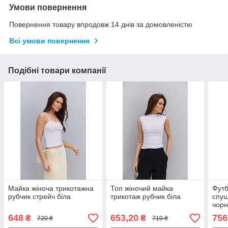
Умови повернення
Повернення товару впродовж 14 днів за домовленістю
Всі умови повернення
Подібні товари компанії
Майка жіноча трикотажна
Топ жіночий майка
Футб
рубчик стрейч біла
трикотаж рубчик біла
спущ
чор
648
653,20
756
₴
₴
720 ₴
710 ₴