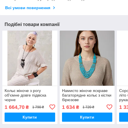
Всі умови повернення
Подібні товари компанії
Кольє жіноче з рогу
Намисто жіноче яскраве
Соро
об'ємне довге підвіска
багаторядне кольє з кістки
літо
чорне
бірюзове
рука
1 664,70
1 634
1 3
₴
₴
1 790 ₴
1 720 ₴
Купити
Купити