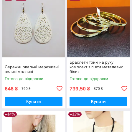
Браслети тонкі на руку
Сережки овальні мереживні
комплект з п'яти металевих
великі молочні
білих
Готово до відправки
Готово до відправки
646
739,50
₴
₴
760 ₴
870 ₴
Купити
Купити
–14%
–12%