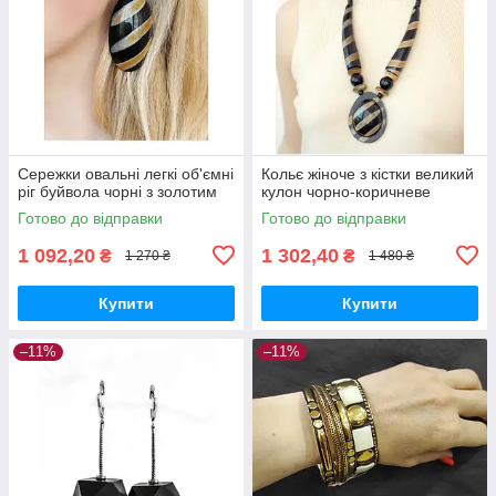
Сережки овальні легкі об'ємні
Кольє жіноче з кістки великий
ріг буйвола чорні з золотим
кулон чорно-коричневе
Готово до відправки
Готово до відправки
1 092,20
1 302,40
₴
₴
1 270 ₴
1 480 ₴
Купити
Купити
–11%
–11%