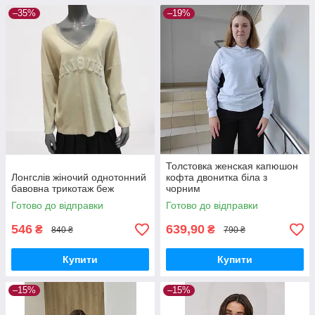
–35%
–19%
Толстовка женская капюшон
Лонгслів жіночий однотонний
кофта двонитка біла з
бавовна трикотаж беж
чорним
Готово до відправки
Готово до відправки
546
639,90
₴
₴
840 ₴
790 ₴
Купити
Купити
–15%
–15%