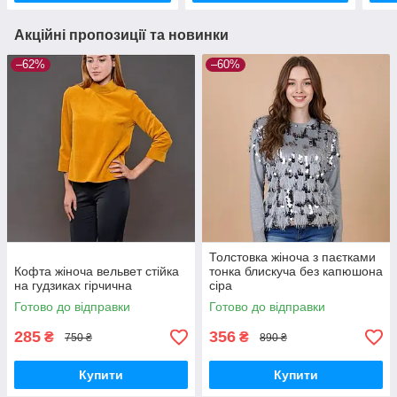
Акційні пропозиції та новинки
–62%
–60%
Толстовка жіноча з паєтками
Кофта жіноча вельвет стійка
тонка блискуча без капюшона
на гудзиках гірчична
сіра
Готово до відправки
Готово до відправки
285
356
₴
₴
750 ₴
890 ₴
Купити
Купити