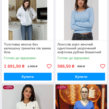
Толстовка жіноча без
Лонгслів arjen жіночий
капюшону тринитка пів замка
однотонний укорочений
біла
кофточка рубчик блакитний
Готово до відправки
Готово до відправки
1 691,50
586,50
₴
₴
1 990 ₴
690 ₴
Купити
Купити
–10%
–10%