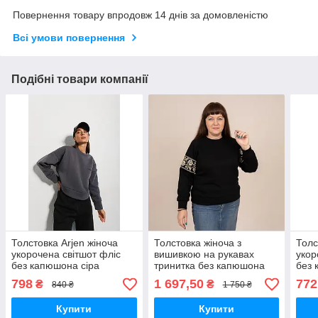
Повернення товару впродовж 14 днів за домовленістю
Всі умови повернення
Подібні товари компанії
Толстовка Arjen жіноча
Толстовка жіноча з
Толс
укорочена світшот фліс
вишивкою на рукавах
укор
без капюшона сіра
тринитка без капюшона
без 
чорна
798
1 697,50
772
₴
₴
840 ₴
1 750 ₴
Купити
Купити