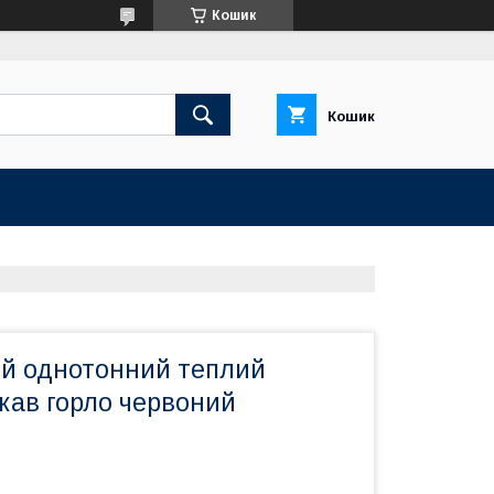
Кошик
Кошик
ий однотонний теплий
кав горло червоний