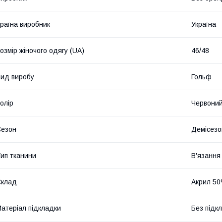
раїна виробник
Україна
озмір жіночого одягу (UA)
46/48
ид виробу
Гольф
олір
Червони
Сезон
Демісезо
ип тканини
В'язання
Склад
Акрил 50
атеріал підкладки
Без підк