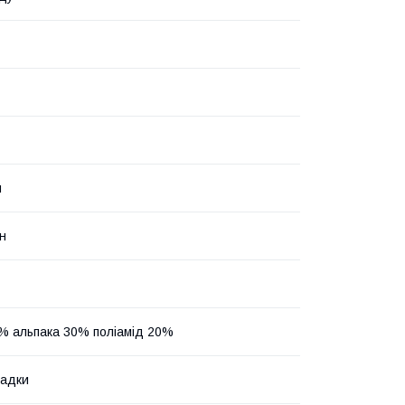
й
н
% альпака 30% поліамід 20%
ладки