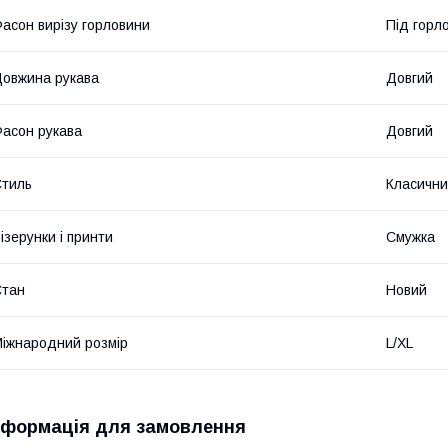
асон вирізу горловини
Під горл
овжина рукава
Довгий
асон рукава
Довгий
тиль
Класичн
ізерунки і принти
Смужка
Стан
Новий
іжнародний розмір
L/XL
нформація для замовлення