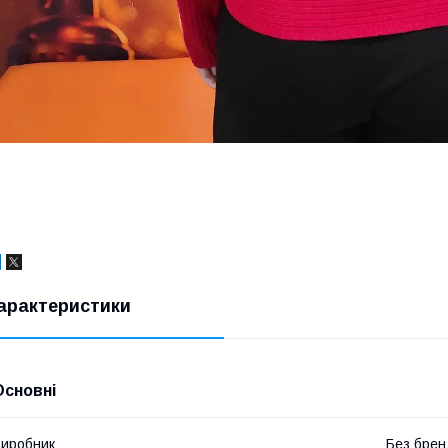
арактеристики
Основні
иробник
Без брен