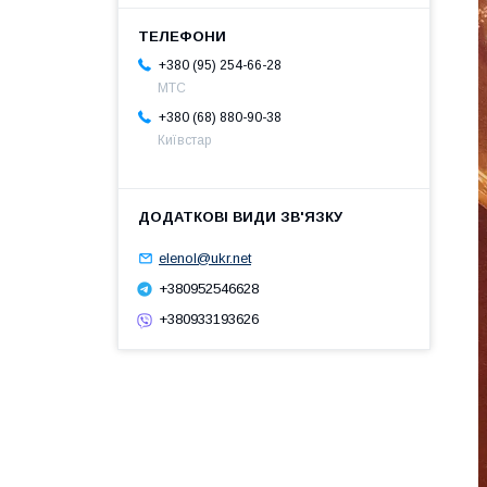
+380 (95) 254-66-28
МТС
+380 (68) 880-90-38
Київстар
elenol@ukr.net
+380952546628
+380933193626