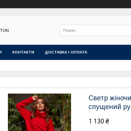
STON
И
КОНТАКТИ
ДОСТАВКА І ОПЛАТА
Светр жіноч
спущений ру
1 130 ₴