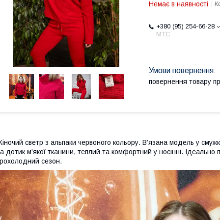
Немає в наявності
К
+380 (95) 254-66-28
МТС
повернення товару п
іночий светр з альпаки червоного кольору. В’язана модель у смужк
а дотик м’якої тканини, теплий та комфортний у носінні. Ідеально
рохолодний сезон.