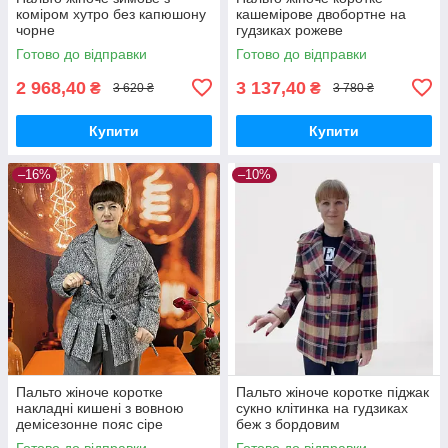
коміром хутро без капюшону
кашемірове двобортне на
чорне
гудзиках рожеве
Готово до відправки
Готово до відправки
2 968,40
3 137,40
₴
₴
3 620 ₴
3 780 ₴
Купити
Купити
–16%
–10%
Пальто жіноче коротке
Пальто жіноче коротке піджак
накладні кишені з вовною
сукно клітинка на гудзиках
демісезонне пояс сіре
беж з бордовим
Готово до відправки
Готово до відправки