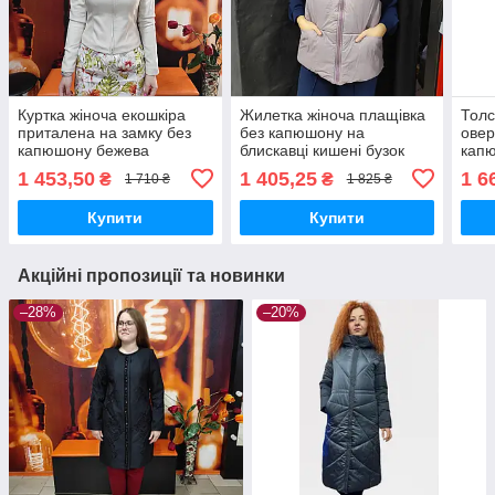
Куртка жіноча екошкіра
Жилетка жіноча плащівка
Толс
приталена на замку без
без капюшону на
овер
капюшону бежева
блискавці кишені бузок
кап
1 453,50
1 405,25
1 6
₴
₴
1 710 ₴
1 825 ₴
Купити
Купити
Акційні пропозиції та новинки
–28%
–20%