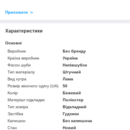
Приховати
Характеристики
Основні
Виробник
Без бренду
Країна виробник
Україна
Фасон шуби
Напівшубок
Тип матеріалу
Штучний
Вид хутра
Лама
Розмір жіночого одягу (UA)
50
Колір
Бежевий
Матеріал підкладки
Поліестер
Тип коміра
Відкладний
Застібка
Гудзики
Капюшон
Без капюшона
Стан
Новий