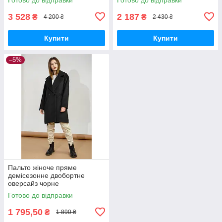
3 528
2 187
₴
₴
4 200 ₴
2 430 ₴
Купити
Купити
–5%
Пальто жіноче пряме
демісезонне двобортне
оверсайз чорне
Готово до відправки
1 795,50
₴
1 890 ₴