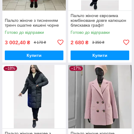
Пальто жіноче єврозима
Пальто жіноче з тисненням
комбіноване довге капюшон
тренч ошатне кишені чорне
блискавка графіт
Готово до відправки
Готово до відправки
3 002,40
2 680
₴
₴
4 170 ₴
3 350 ₴
Купити
Купити
–18%
–17%
Пальто жіноче зимове з
Пальто жіноче коротке