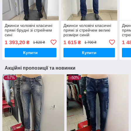
Джинси чоловічі класичні
Джинси чоловічі класичні
Джин
прямі брудні зі стрейчем
прямі зі стрейчем великі
прям
сині
розміри синій
стре
1 393,20
1 615
1 4
₴
₴
1 620 ₴
1 700 ₴
Купити
Купити
Акційні пропозиції та новинки
–57%
–50%