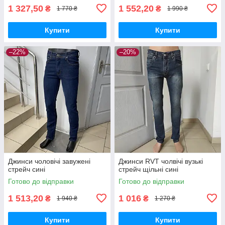
1 327,50
1 552,20
₴
₴
1 770 ₴
1 990 ₴
Купити
Купити
–22%
–20%
Джинси чоловічі завужені
Джинси RVT чолвічі вузькі
стрейч сині
стрейч щільні сині
Готово до відправки
Готово до відправки
1 513,20
1 016
₴
₴
1 940 ₴
1 270 ₴
Купити
Купити