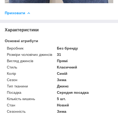
Приховати
Характеристики
Основні атрибути
Виробник
Без бренду
Розміри чоловічих джинсів
31
Вигляд джинсів
Прямі
Стиль
Класичний
Колір
Синій
Сезон
Зима
Тип тканини
Джинс
Посадка
Середня посадка
Кількість кишень
5 шт.
Стан
Новий
Сезонність
Зима