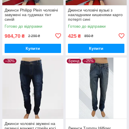
Джинси Philipp Plein чоловічі
Джинси чоловічі вузькі з
завужені на гудзиках тінт
накладними кишенями карго
синій
потерті сині
Готово до відправки
Готово до відправки
984,70
425
₴
₴
2 290 ₴
850 ₴
Купити
Купити
–30%
Бренд
–25%
Джинси чоловічі звужені на
резинці манжет стрейч косі
Джинси Тommy Нilfiger