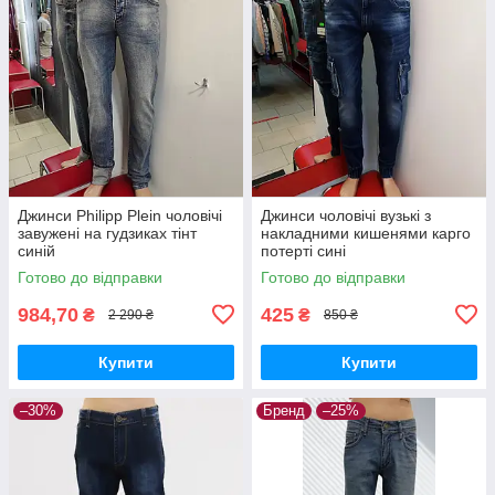
Джинси Philipp Plein чоловічі
Джинси чоловічі вузькі з
завужені на гудзиках тінт
накладними кишенями карго
синій
потерті сині
Готово до відправки
Готово до відправки
984,70
425
₴
₴
2 290 ₴
850 ₴
Купити
Купити
–30%
Бренд
–25%