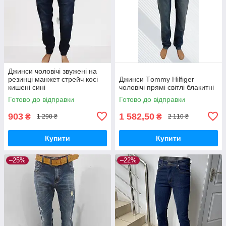
Джинси чоловічі звужені на
резинці манжет стрейч косі
Джинси Тommy Нilfiger
кишені сині
чоловічі прямі світлі блакитні
Готово до відправки
Готово до відправки
903
1 582,50
₴
₴
1 290 ₴
2 110 ₴
Купити
Купити
–25%
–22%