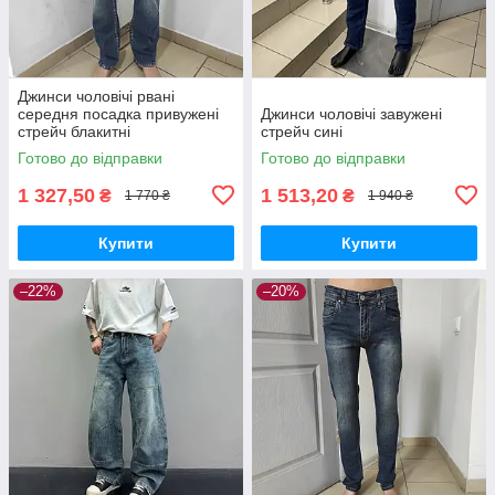
Джинси чоловічі рвані
середня посадка привужені
Джинси чоловічі завужені
стрейч блакитні
стрейч сині
Готово до відправки
Готово до відправки
1 327,50
1 513,20
₴
₴
1 770 ₴
1 940 ₴
Купити
Купити
–22%
–20%