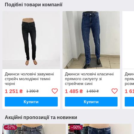
Подібні товари компанії
Джинси чоловічі завужені
Джинси чоловічі класичні
Джин
стрейч молодіжні темні
прямого силуету зі
прям
чорні
стрейчем сині
розм
1 251
1 485
1 6
₴
₴
1 390 ₴
1 650 ₴
Купити
Купити
Акційні пропозиції та новинки
–57%
–50%