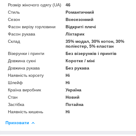
Розмір жіночого одягу (UA)
46
Стиль
Романтичний
Сезон
Всесезонний
Фасон вирізу горловини
Відкриті плечі
Фасон рукава
Ліхтарик
Склад
35% модал, 30% котон, 30%
поліестер, 5% еластан
Візерунки і принти
Без візерунків і принтів
Довжина сукні
Коротке / міні
Довжина рукава
Без рукава
Наявність корсету
Ні
Шлейф
Ні
Країна виробник
Україна
Стан
Новий
Застібка
Потайна
Наявність кишень
Ні
Приховати