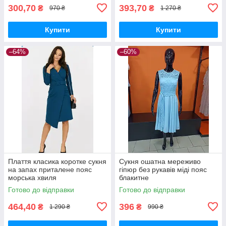
300,70
393,70
₴
₴
970 ₴
1 270 ₴
Купити
Купити
–64%
–60%
Плаття класика коротке сукня
Сукня ошатна мереживо
на запах приталене пояс
гіпюр без рукавів міді пояс
морська хвиля
блакитне
Готово до відправки
Готово до відправки
464,40
396
₴
₴
1 290 ₴
990 ₴