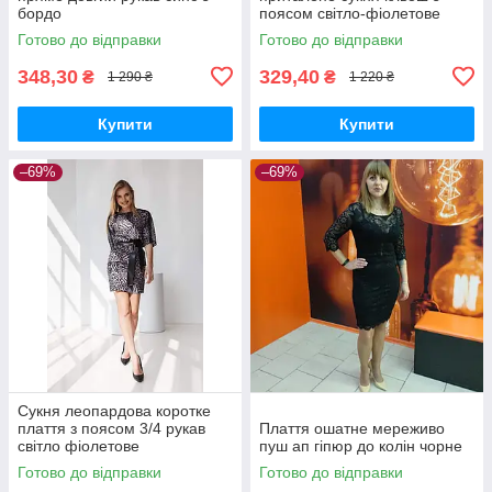
бордо
поясом світло-фіолетове
Готово до відправки
Готово до відправки
348,30
329,40
₴
₴
1 290 ₴
1 220 ₴
Купити
Купити
–69%
–69%
Сукня леопардова коротке
плаття з поясом 3/4 рукав
Плаття ошатне мереживо
світло фіолетове
пуш ап гіпюр до колін чорне
Готово до відправки
Готово до відправки