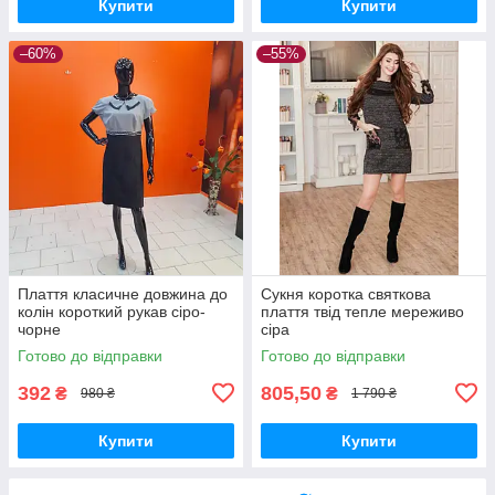
Купити
Купити
–60%
–55%
Плаття класичне довжина до
Сукня коротка святкова
колін короткий рукав сіро-
плаття твід тепле мереживо
чорне
сіра
Готово до відправки
Готово до відправки
392
805,50
₴
₴
980 ₴
1 790 ₴
Купити
Купити