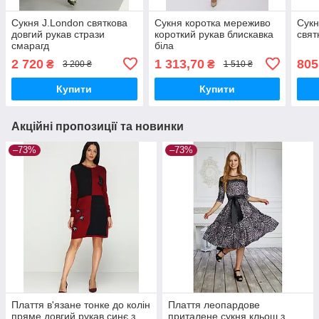
Сукня J.London святкова
Сукня коротка мереживо
Сукн
довгий рукав стрази
короткий рукав блискавка
свят
смарагд
біла
2 720
1 313,70
805
₴
₴
3 200 ₴
1 510 ₴
Купити
Купити
Акційні пропозиції та новинки
–73%
–73%
Плаття в'язане тонке до колін
Плаття леопардове
пряме довгий рукав синє з
приталене сукня кльош з