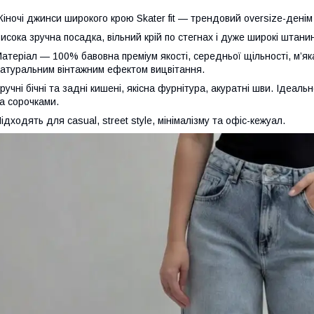
іночі джинси широкого крою Skater fit — трендовий oversize-денім
исока зручна посадка, вільний крій по стегнах і дуже широкі шта
атеріал — 100% бавовна преміум якості, середньої щільності, м’як
атуральним вінтажним ефектом вицвітання.
ручні бічні та задні кишені, якісна фурнітура, акуратні шви. Ідеал
а сорочками.
ідходять для casual, street style, мінімалізму та офіс-кежуал.