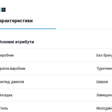
арактеристики
Основні атрибути
иробник
Без брен
раїна виробник
Туреччи
игляд джинсів
Широкі
Посадка
Завищена
тиль
Молодіж