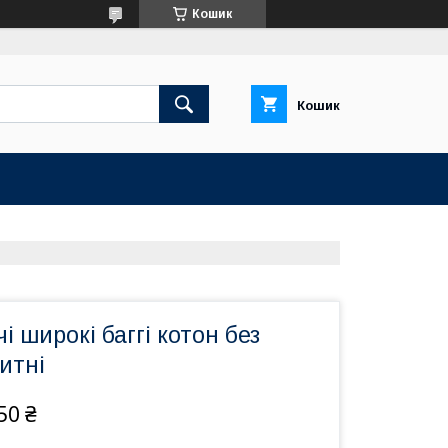
Кошик
Кошик
і широкі баггі котон без
итні
50 ₴