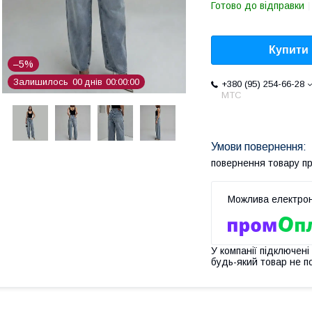
Готово до відправки
Купити
–5%
Залишилось
0
0
днів
0
0
0
0
0
0
+380 (95) 254-66-28
МТС
повернення товару п
У компанії підключені
будь-який товар не п