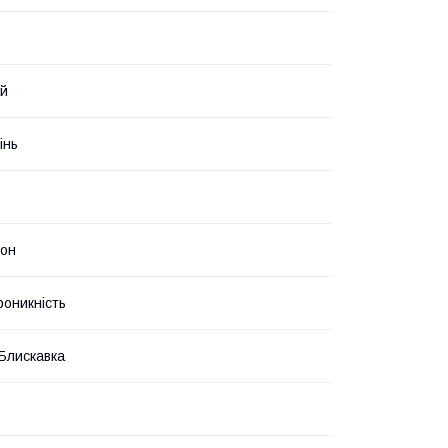
ий
інь
тон
роникність
 Блискавка