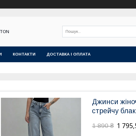
STON
И
КОНТАКТИ
ДОСТАВКА І ОПЛАТА
Джинси жіноч
стрейчу блак
1 795,
1 890 ₴