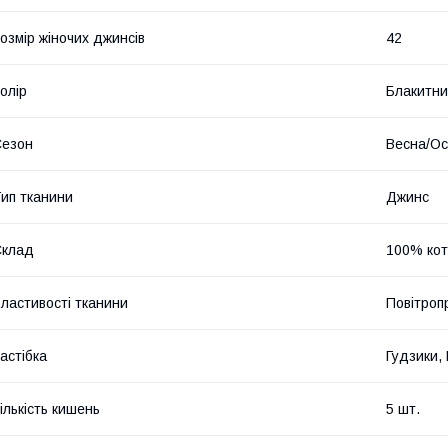
озмір жіночих джинсів
42
олір
Блакитн
Сезон
Весна/Ос
ип тканини
Джинс
Склад
100% ко
ластивості тканини
Повітроп
астібка
Гудзики,
ількість кишень
5 шт.