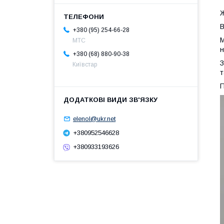
Ж
В
+380 (95) 254-66-28
М
МТС
н
+380 (68) 880-90-38
З
Київстар
т
П
elenol@ukr.net
+380952546628
+380933193626