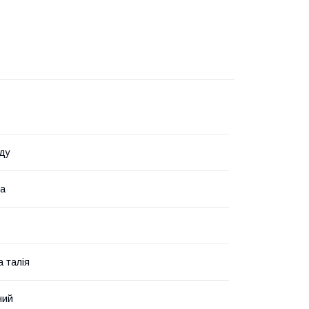
ду
на
 талія
ний