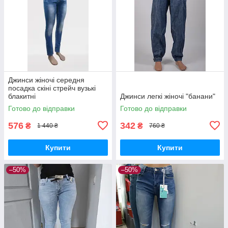
Джинси жіночі середня
посадка скіні стрейч вузькі
блакитні
Джинси легкі жіночі "банани"
Готово до відправки
Готово до відправки
576
342
₴
₴
1 440 ₴
760 ₴
Купити
Купити
–50%
–50%