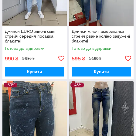
Джинси EURO жіночі скіні
Джинси жіночі американка
стрейч середня посадка
стрейч рване коліно завужені
блакитні
блакитні
Готово до відправки
Готово до відправки
990
595
₴
₴
1 980 ₴
1 190 ₴
Купити
Купити
–50%
–45%