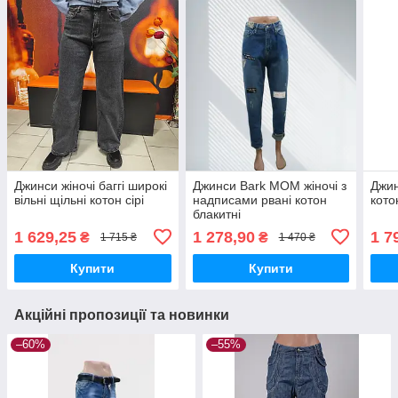
Джинси жіночі баггі широкі
Джинси Bark MOM жіночі з
Джин
вільні щільні котон сірі
надписами рвані котон
кото
блакитні
1 629,25
1 278,90
1 7
₴
₴
1 715 ₴
1 470 ₴
Купити
Купити
Акційні пропозиції та новинки
–60%
–55%