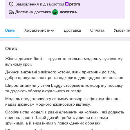
Замовлення під захистом
Доступна доставка
Опис
Характеристики
Доставка
Оплата
Умови п
Опис
Жіночі джинси баггі — зручна та стильна модель у сучасному
вільному крої.
Джинси виконані з якісного котону, який приємний до тіла,
добре пропускає повітря та підходить для щоденного носіння.
Широкі штанини у стилі baggy створюють комфортну посадку
та додають образу актуального вигляду.
Модель представлена у синьому кольорі з ефектом тінт, що
надає джинсам модного джинсового відтінку.
Особливістю моделі є рвані елементи на колінах , які додають
оригінальності. Такий дизайн робить джинси не тільки
зручними, а й виразними у повсякденних образах.