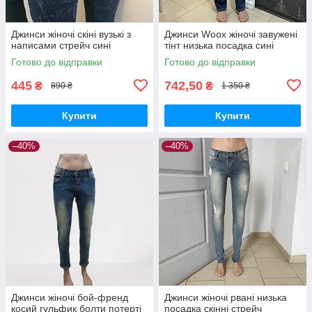
Джинси жіночі скіні вузькі з
Джинси Woox жіночі завужені
написами стрейч сині
тінт низька посадка сині
Готово до відправки
Готово до відправки
445
742,50
₴
₴
890 ₴
1 350 ₴
Купити
Купити
–40%
–40%
Джинси жіночі бой-френд
Джинси жіночі рвані низька
косий гульфик болти потерті
посадка скінні стрейч