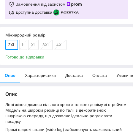
Замовлення під захистом
Доступна доставка
Міжнародний розмір
2XL
L
XL
3XL
4XL
Готово до відправки
Опис
Характеристики
Доставка
Оплата
Умови п
Опис
Літні жіночі джинси вільного крою з тонкого деніму зі стрейчем.
Модель на широкій резинці по талії з декоративною
шнурівкою спереду, що дозволяє ідеально регулювати
посадку.
Прямі широкі штани (wide leg) забезпечують максимальний