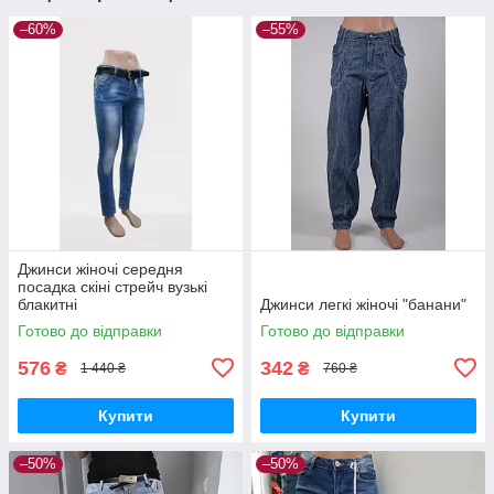
–60%
–55%
Джинси жіночі середня
посадка скіні стрейч вузькі
блакитні
Джинси легкі жіночі "банани"
Готово до відправки
Готово до відправки
576
342
₴
₴
1 440 ₴
760 ₴
Купити
Купити
–50%
–50%