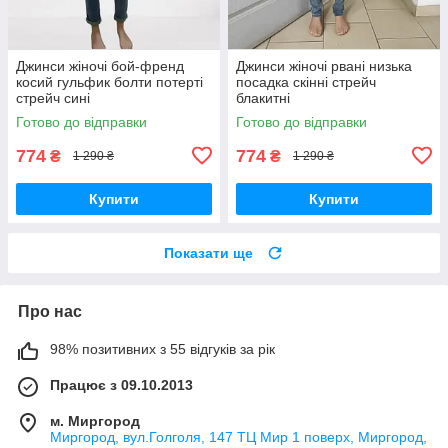
Джинси жіночі бой-френд
Джинси жіночі рвані низька
косий гульфик болти потерті
посадка скінні стрейч
стрейч сині
блакитні
Готово до відправки
Готово до відправки
774
774
₴
₴
1 290 ₴
1 290 ₴
Купити
Купити
Показати ще
Про нас
98% позитивних з 55 відгуків за рік
Працює з 09.10.2013
м. Миргород
Миргород, вул.Голголя, 147 ТЦ Мир 1 поверх, Миргород,