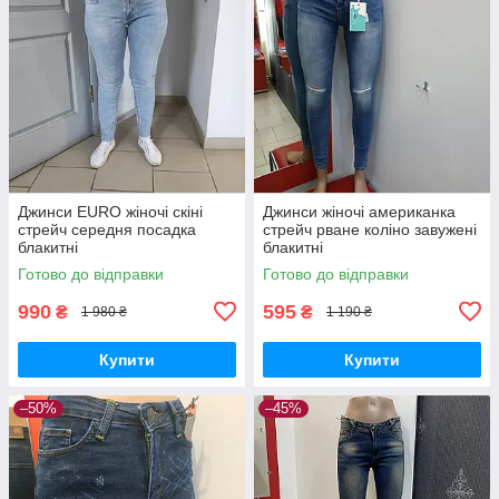
Джинси EURO жіночі скіні
Джинси жіночі американка
стрейч середня посадка
стрейч рване коліно завужені
блакитні
блакитні
Готово до відправки
Готово до відправки
990
595
₴
₴
1 980 ₴
1 190 ₴
Купити
Купити
–50%
–45%