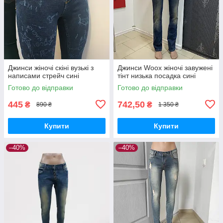
Джинси жіночі скіні вузькі з
Джинси Woox жіночі завужені
написами стрейч сині
тінт низька посадка сині
Готово до відправки
Готово до відправки
445
742,50
₴
₴
890 ₴
1 350 ₴
Купити
Купити
–40%
–40%