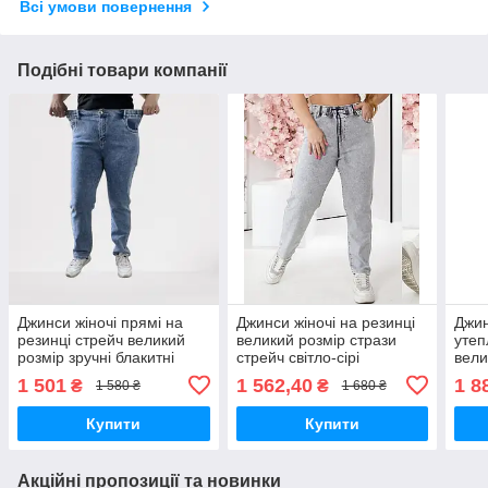
Всі умови повернення
Подібні товари компанії
Джинси жіночі прямі на
Джинси жіночі на резинці
Джин
резинці стрейч великий
великий розмір стрази
утеп
розмір зручні блакитні
стрейч світло-сірі
вели
1 501
1 562,40
1 8
₴
₴
1 580 ₴
1 680 ₴
Купити
Купити
Акційні пропозиції та новинки