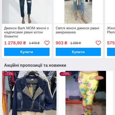
Джинси Bark MOM жіночі з
Світлі жіночі джинси рвані
Жіно
надписами рвані котон
американка
Plei
блакитні
1 278,90
903
575
₴
₴
1 470 ₴
1 290 ₴
Купити
Купити
Акційні пропозиції та новинки
–73%
–70%