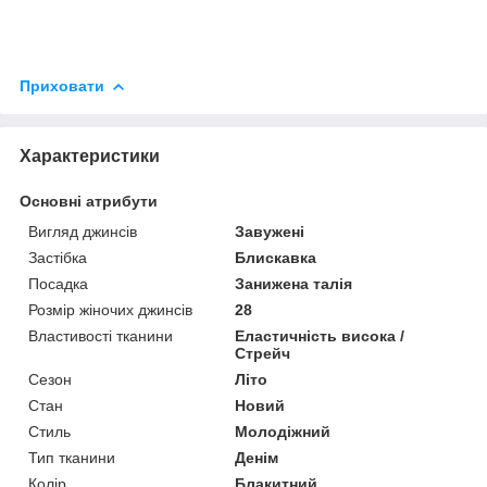
Приховати
Характеристики
Основні атрибути
Вигляд джинсів
Завужені
Застібка
Блискавка
Посадка
Занижена талія
Розмір жіночих джинсів
28
Властивості тканини
Еластичність висока /
Стрейч
Сезон
Літо
Стан
Новий
Стиль
Молодіжний
Тип тканини
Денім
Колір
Блакитний