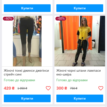
Купити
Купити
–60%
–60%
Жіночі тонкі джинси джегінси
Жіночі чорні штани лампаси
стрейч сині
еко-шкіра
Готово до відправки
Готово до відправки
420
300
₴
₴
1 050 ₴
750 ₴
Купити
Купити