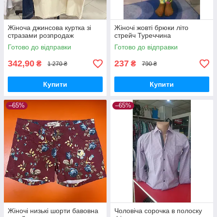
Жіноча джинсова куртка зі
Жіночі жовті брюки літо
стразами розпродаж
стрейч Туреччина
Готово до відправки
Готово до відправки
342,90
237
₴
₴
1 270 ₴
790 ₴
Купити
Купити
–65%
–65%
Жіночі низькі шорти бавовна
Чоловіча сорочка в полоску