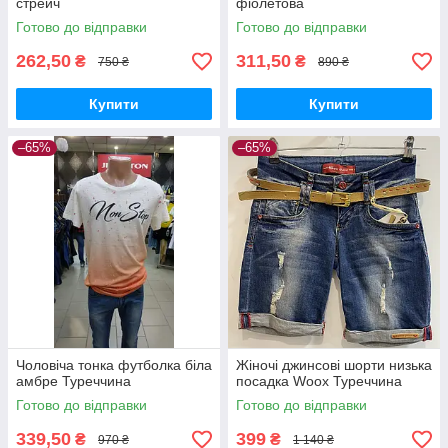
стрейч
фіолетова
Готово до відправки
Готово до відправки
262,50
311,50
₴
₴
750 ₴
890 ₴
Купити
Купити
–65%
–65%
Чоловіча тонка футболка біла
Жіночі джинсові шорти низька
амбре Туреччина
посадка Woox Туреччина
Готово до відправки
Готово до відправки
339,50
399
₴
₴
970 ₴
1 140 ₴