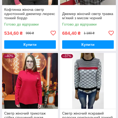
Кофтинка жіноча светр
однотонний джемпер люрекс
Джемер жіночий светр травка
тонкий бордо
м'який з мисом чорний
Готово до відправки
Готово до відправки
534,60
684,40
₴
₴
990 ₴
1 180 ₴
Купити
Купити
–40%
–37%
Светр жіночий трикотаж
Светр жіночий яскравий
стійка спущений рукав
полоски оригінальний тонкий