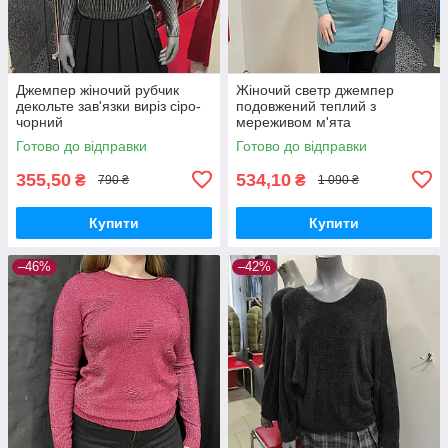
Джемпер жіночий рубчик
Жіночий светр джемпер
декольте зав'язки виріз сіро-
подовжений теплий з
чорний
мереживом м'ята
Готово до відправки
Готово до відправки
355,50
534,10
₴
₴
790 ₴
1 090 ₴
Купити
Купити
–46%
–42%