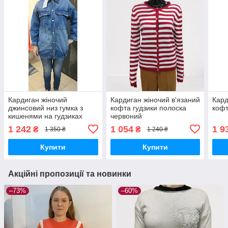
Кардиган жіночий
Кардиган жіночий в'язаний
Кард
джинсовий низ гумка з
кофта гудзики полоска
кофт
кишенями на гудзиках
червоний
блакитний
1 242
1 054
1 9
₴
₴
1 350 ₴
1 240 ₴
Купити
Купити
Акційні пропозиції та новинки
–73%
–60%