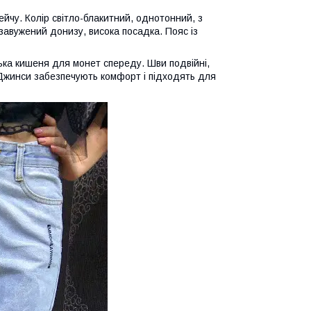
йчу. Колір світло-блакитний, однотонний, з
 завужений донизу, висока посадка. Пояс із
нька кишеня для монет спереду. Шви подвійні,
Джинси забезпечують комфорт і підходять для