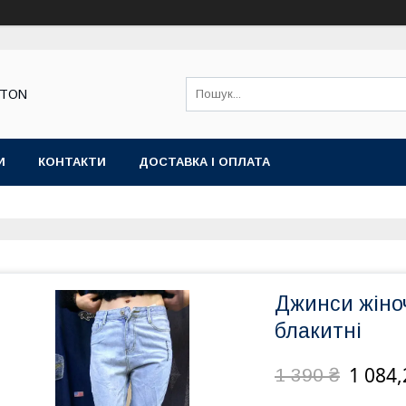
STON
И
КОНТАКТИ
ДОСТАВКА І ОПЛАТА
Джинси жіноч
блакитні
1 084,
1 390 ₴