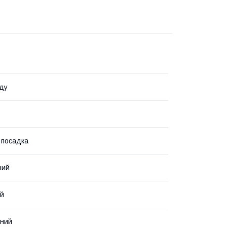
ду
 посадка
ний
ий
нний