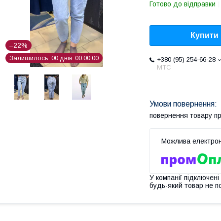
Готово до відправки
Купити
–22%
Залишилось
0
0
днів
0
0
0
0
0
0
+380 (95) 254-66-28
МТС
повернення товару п
У компанії підключені
будь-який товар не п