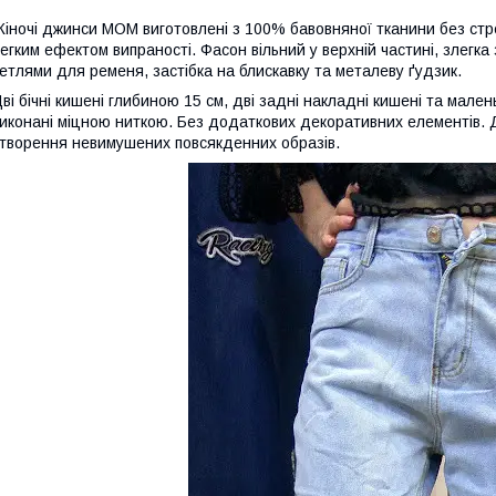
іночі джинси MOM виготовлені з 100% бавовняної тканини без стре
егким ефектом випраності. Фасон вільний у верхній частині, злегка
етлями для ременя, застібка на блискавку та металеву ґудзик.
ві бічні кишені глибиною 15 см, дві задні накладні кишені та мале
иконані міцною ниткою. Без додаткових декоративних елементів. 
творення невимушених повсякденних образів.