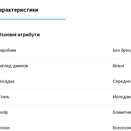
арактеристики
Основні атрибути
иробник
Без брен
игляд джинсів
Вільні
Посадка
Середня
тиль
Молодіж
олір
Блакитн
Сезон
Всесезо