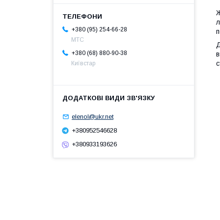
Ж
л
+380 (95) 254-66-28
п
МТС
Д
+380 (68) 880-90-38
в
с
Київстар
elenol@ukr.net
+380952546628
+380933193626