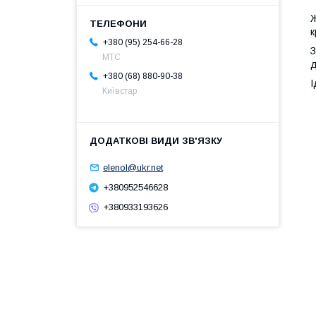
Ж
к
+380 (95) 254-66-28
З
МТС
д
+380 (68) 880-90-38
І
Київстар
elenol@ukr.net
+380952546628
+380933193626