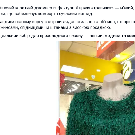
іночий короткий джемпер із фактурної пряжі «травичка» — м’який,
рій, що забезпечує комфорт і сучасний вигляд.
авдяки ніжному ворсу светр виглядає стильно та об’ємно, створю
жинсами, спідницями чи штанами з високою посадкою.
деальний вибір для прохолодного сезону — легкий, модний та комф