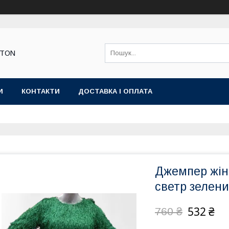
STON
И
КОНТАКТИ
ДОСТАВКА І ОПЛАТА
Джемпер жін
светр зелен
532 ₴
760 ₴