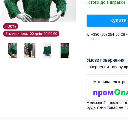
Готово до відправки
Купити
–30%
Залишилось
0
0
днів
0
0
0
0
0
0
+380 (95) 254-66-28
МТС
повернення товару п
У компанії підключені
будь-який товар не п