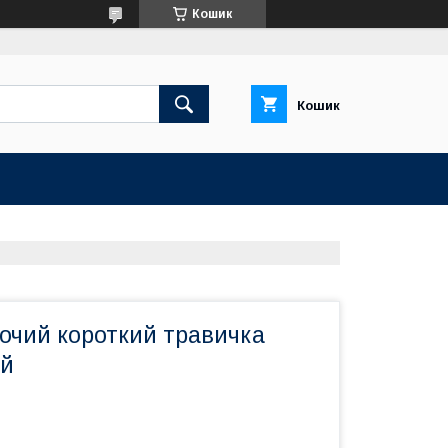
Кошик
Кошик
очий короткий травичка
ий