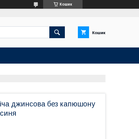
Кошик
Кошик
віча джинсова без капюшону
-синя