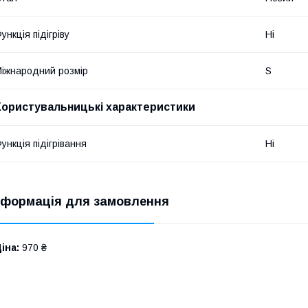
ункція підігріву
Ні
іжнародний розмір
S
Користувальницькі характеристики
ункція підігрівання
Ні
нформація для замовлення
іна:
970 ₴