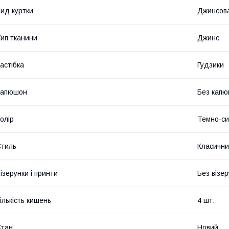
ид куртки
Джинсов
ип тканини
Джинс
астібка
Гудзики
Капюшон
Без кап
олір
Темно-си
тиль
Класичн
ізерунки і принти
Без візер
ількість кишень
4 шт.
Стан
Новий