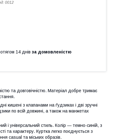
од:
0012
ротягом 14 днів
за домовленістю
ністю та довговічністю. Матеріал добре тримає
стання.
і кишені з клапанами на ґудзиках і дві зручні
дзики по всій довжині, а також на манжетах
й і універсальний стиль. Колір — темно-синій, з
ті та характеру. Куртка легко поєднується з
я casual та міських образів.