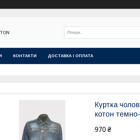
STON
И
КОНТАКТИ
ДОСТАВКА І ОПЛАТА
Куртка чоло
котон темно
970 ₴