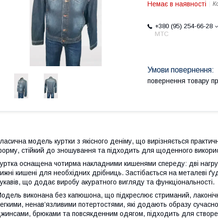
Немає в наявності
К
+380 (95) 254-66-28
МТС
повернення товару п
ласична модель куртки з якісного деніму, що вирізняється практич
орму, стійкий до зношування та підходить для щоденного викори
уртка оснащена чотирма накладними кишенями спереду: дві нагрудн
ижні кишені для необхідних дрібниць. Застібається на металеві ґу
укавів, що додає виробу акуратного вигляду та функціональності.
одель виконана без капюшона, що підкреслює стриманий, лаконічни
егкими, ненав’язливими потертостями, які додають образу сучаснос
жинсами, брюками та повсякденним одягом, підходить для створенн