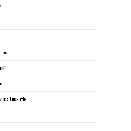
а
юшона
ній
ий
унків і принтів