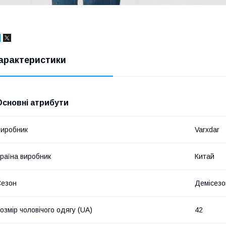
арактеристики
Основні атрибути
иробник
Varxdar
раїна виробник
Китай
Сезон
Демісезо
озмір чоловічого одягу (UA)
42