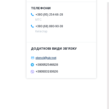
+380 (95) 254-66-28
МТС
+380 (68) 880-90-38
Київстар
elenol@ukr.net
+380952546628
+380933193626