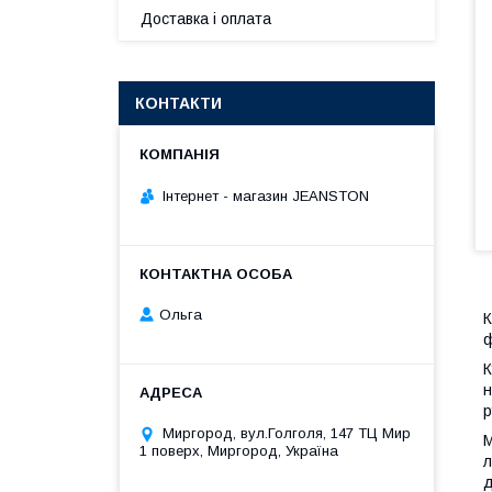
Доставка і оплата
КОНТАКТИ
Інтернет - магазин JEANSTON
Ольга
К
ф
К
н
р
Миргород, вул.Голголя, 147 ТЦ Мир
М
1 поверх, Миргород, Україна
л
д