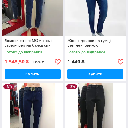
Джинси жіночі МОМ теплі
Жіночі джинси на гумці
стрейч ремінь байка сині
утеплені байкою
Готово до відправки
Готово до відправки
1 548,50
1 440
₴
₴
1 630 ₴
Купити
Купити
–5%
–3%