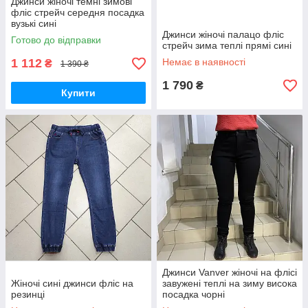
Джинси жіночі темні зимові
фліс стрейч середня посадка
вузькі сині
Джинси жіночі палацо фліс
Готово до відправки
стрейч зима теплі прямі сині
1 112
Немає в наявності
₴
1 390 ₴
1 790
₴
Купити
Джинси Vanver жіночі на флісі
Жіночі сині джинси фліс на
завужені теплі на зиму висока
резинці
посадка чорні