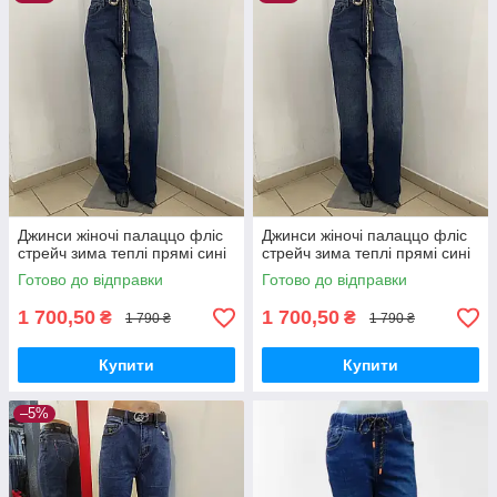
действием утяжки становятся плоскими,
непривлекательными. Да и сочетание штанов с колготами
считается моветоном.
Если в вашем гардеробе появятся плотные теплые джинсы,
то все проблемы, перечисленные выше, исчезнут.
Джинси жіночі палаццо фліс
Джинси жіночі палаццо фліс
стрейч зима теплі прямі сині
стрейч зима теплі прямі сині
Готово до відправки
Готово до відправки
1 700,50
1 700,50
₴
₴
1 790 ₴
1 790 ₴
Купити
Купити
–5%