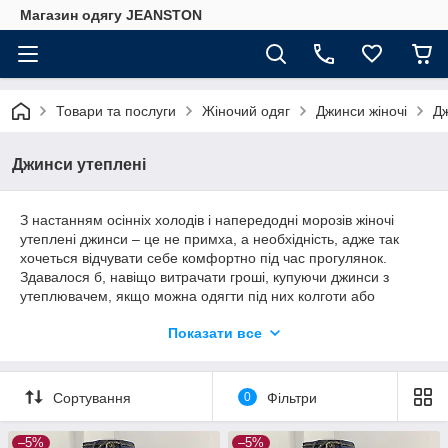
Магазин одягу JEANSTON
Товари та послуги
Жіночий одяг
Джинси жіночі
Дж
Джинси утеплені
З настанням осінніх холодів і напередодні морозів жіночі
утеплені джинси – це не примха, а необхідність, адже так
хочеться відчувати себе комфортно під час прогулянок.
Здавалося б, навіщо витрачати гроші, купуючи джинси з
утеплювачем, якщо можна одягти під них колготи або
термобілизна?
Показати все
Некоторые девушки именно так и поступают, но назвать это
решение оптимальным нельзя. Дело в том, что стоимость
качественного термобелья иногда превышает стоимость
Сортування
0
Фільтри
самих джинсов. Кроме того, ощущение, что на вас несколько
слоев одежды удобства не добавляет. Что касается колгот, то
они могут деформировать фигуру, ведь ягодицы под
–5%
–5%